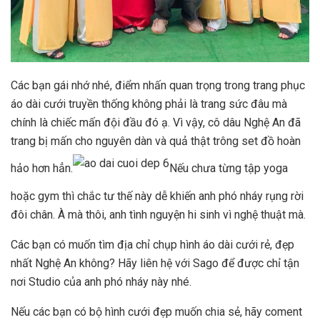
Các bạn gái nhớ nhé, điểm nhấn quan trọng trong trang phục
áo dài cưới truyền thống không phải là trang sức đâu mà
chính là chiếc mấn đội đầu đó ạ. Vì vậy, cô dâu Nghệ An đã
trang bị mấn cho nguyên dàn và quả thật trông set đồ hoàn
hảo hơn hẳn.
Nếu chưa từng tập yoga
hoặc gym thì chắc tư thế này dễ khiến anh phó nháy rụng rời
đôi chân. À mà thôi, anh tình nguyện hi sinh vì nghệ thuật mà.
Các bạn có muốn tìm địa chỉ chụp hình áo dài cưới rẻ, đẹp
nhất Nghệ An không? Hãy liên hệ với Sago để được chỉ tận
nơi Studio của anh phó nháy này nhé.
Nếu các bạn có bộ hình cưới đẹp muốn chia sẻ, hãy coment