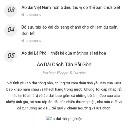
Áo dài Việt Nam, hơn 5 điều thú vị có thể bạn chưa biết
9 SHARES
Bộ sưu tập áo dài đỏ sang chảnh cho chị em du xuân,
đón tết
9 SHARES
Áo dài Lê Phổ – thiết kế của một hoạ sĩ tài hoa
0 SHARES
Áo Dài Cách Tân Sài Gòn
Fashion Blogger & Traveler
Với tình yêu áo dài nồng nàn, chúng tôi cảm thấu tình yêu này của Kiêu
bào khắp năm châu và khách hàng trong nước. Chúng Tôi cập nhập rất
nhiều tin tức thú vị về áo dài, bao gồm cả những bộ ảnh đẹp của các
nhiếp ảnh gia, bộ sưu tập áo dài của nhiều thương hiệu, nhà sản xuất và
cả xu hướng áo dài... để quý vị chiêm ngưỡng và lựa chọn.