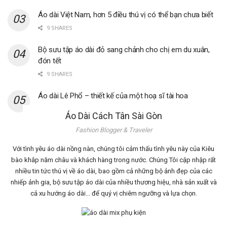
Áo dài Việt Nam, hơn 5 điều thú vị có thể bạn chưa biết
9 SHARES
Bộ sưu tập áo dài đỏ sang chảnh cho chị em du xuân,
đón tết
9 SHARES
Áo dài Lê Phổ – thiết kế của một hoạ sĩ tài hoa
0 SHARES
Áo Dài Cách Tân Sài Gòn
Fashion Blogger & Traveler
Với tình yêu áo dài nồng nàn, chúng tôi cảm thấu tình yêu này của Kiêu
bào khắp năm châu và khách hàng trong nước. Chúng Tôi cập nhập rất
nhiều tin tức thú vị về áo dài, bao gồm cả những bộ ảnh đẹp của các
nhiếp ảnh gia, bộ sưu tập áo dài của nhiều thương hiệu, nhà sản xuất và
cả xu hướng áo dài... để quý vị chiêm ngưỡng và lựa chọn.